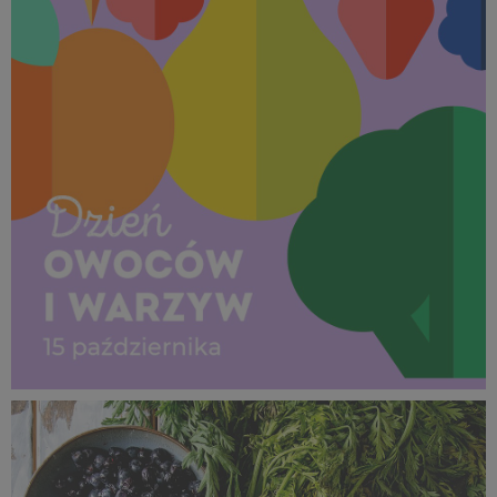
Dzień Owoców i Warzyw_15 październik 2025 (6).jpg
265 KB