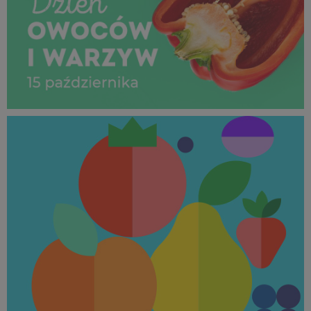
Dzień Owoców i Warzyw_15 październik 2025 (4).jpg
995 KB