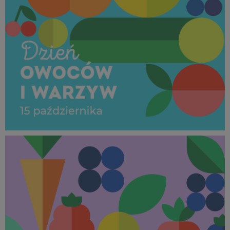
Dzień Owoców i Warzyw_15 październik 2025 (5).jpg
299 KB