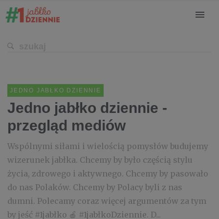
JEDNO JABŁKO DZIENNIE
Jedno jabłko dziennie -
przegląd mediów
Wspólnymi siłami i wielością pomysłów budujemy
wizerunek jabłka. Chcemy by było częścią stylu
życia, zdrowego i aktywnego. Chcemy by pasowało
do nas Polaków. Chcemy by Polacy byli z nas
dumni. Polecamy coraz więcej argumentów za tym
by jeść #1jabłko 🍎 #1jabłkoDziennie. D...