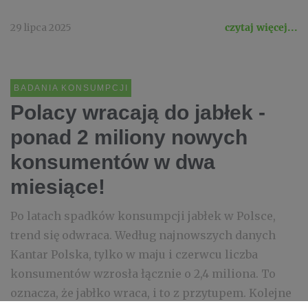
29 lipca 2025
czytaj więcej...
BADANIA KONSUMPCJI
Polacy wracają do jabłek -
ponad 2 miliony nowych
konsumentów w dwa
miesiące!
Po latach spadków konsumpcji jabłek w Polsce,
trend się odwraca. Według najnowszych danych
Kantar Polska, tylko w maju i czerwcu liczba
konsumentów wzrosła łącznie o 2,4 miliona. To
oznacza, że jabłko wraca, i to z przytupem. Kolejne